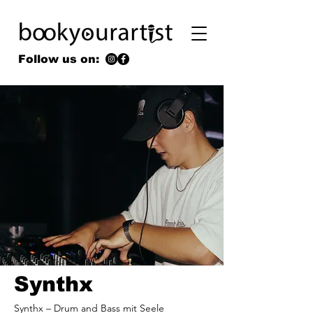
Follow us on:
Synthx
Synthx – Drum and Bass mit Seele